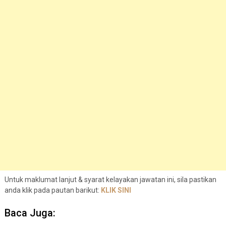
Untuk maklumat lanjut & syarat kelayakan jawatan ini, sila pastikan
anda klik pada pautan barikut:
KLIK SINI
Baca Juga: