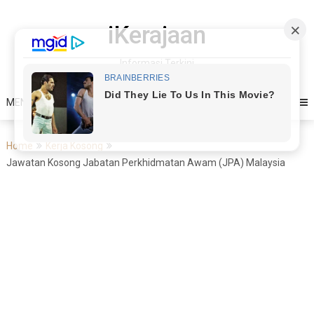
Skip
to
iKerajaan
content
Informasi Terkini
MENU
Home
Kerja Kosong
Jawatan Kosong Jabatan Perkhidmatan Awam (JPA) Malaysia