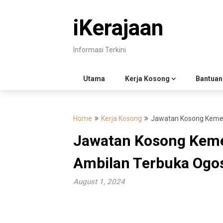
Skip
to
iKerajaan
content
Informasi Terkini
Utama
Kerja Kosong
Bantuan
Home
Kerja Kosong
Jawatan Kosong Kement
Jawatan Kosong Kemen
Ambilan Terbuka Ogo
August 1, 2024