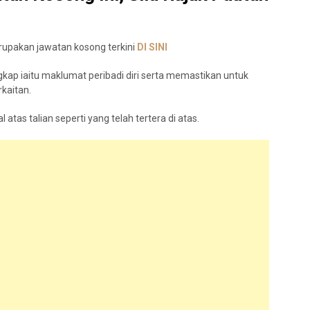
rupakan jawatan kosong terkini
DI
S
I
N
I
ap iaitu maklumat peribadi diri serta memastikan untuk
kaitan.
tas talian seperti yang telah tertera di atas.