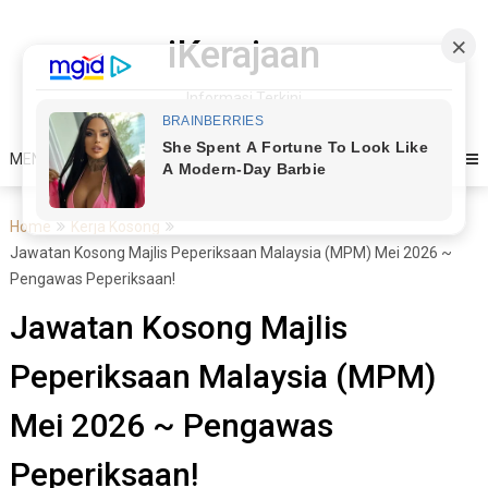
Skip
to
iKerajaan
content
Informasi Terkini
MENU
Home
Kerja Kosong
Jawatan Kosong Majlis Peperiksaan Malaysia (MPM) Mei 2026 ~
Pengawas Peperiksaan!
Jawatan Kosong Majlis
Peperiksaan Malaysia (MPM)
Mei 2026 ~ Pengawas
Peperiksaan!