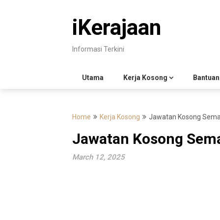
Skip
to
iKerajaan
content
Informasi Terkini
Utama
Kerja Kosong
Bantuan
Home
Kerja Kosong
Jawatan Kosong Sema
Jawatan Kosong Sem
March 12, 2025