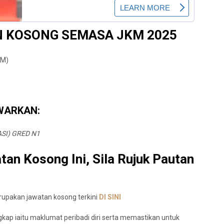
N
KOSONG SEMASA JKM 2025
KM)
WARKAN:
SI) GRED N1
an Kosong Ini, Sila Rujuk Pautan
rupakan jawatan kosong terkini
DI
S
I
N
I
ap iaitu maklumat peribadi diri serta memastikan untuk