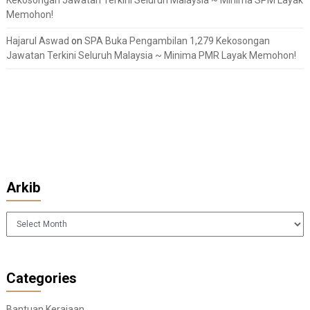
Kekosongan Jawatan Terkini Seluruh Malaysia ~ Minima SPM Layak
Memohon!
Hajarul Aswad
on
SPA Buka Pengambilan 1,279 Kekosongan
Jawatan Terkini Seluruh Malaysia ~ Minima PMR Layak Memohon!
Arkib
Arkib
Categories
Bantuan Kerajaan