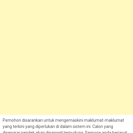
Pemohon disarankan untuk mengemaskini maklumat-maklumat
yang terkini yang diperlukan di dalam sistem ini. Calon yang
disenarai pendek akan dipanggil temuduga. Semoga anda berjaya!