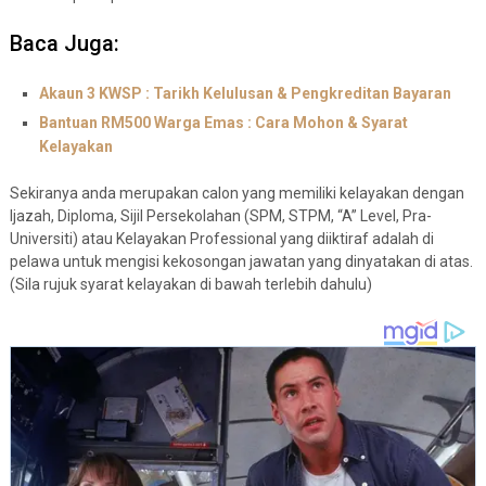
Baca Juga:
Akaun 3 KWSP : Tarikh Kelulusan & Pengkreditan Bayaran
Bantuan RM500 Warga Emas : Cara Mohon & Syarat
Kelayakan
Sekiranya anda merupakan calon yang memiliki kelayakan dengan
Ijazah, Diploma, Sijil Persekolahan (SPM, STPM, “A” Level, Pra-
Universiti) atau Kelayakan Professional yang diiktiraf adalah di
pelawa untuk mengisi kekosongan jawatan yang dinyatakan di atas.
(Sila rujuk syarat kelayakan di bawah terlebih dahulu)