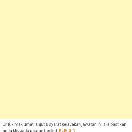
Untuk maklumat lanjut & syarat kelayakan jawatan ini, sila pastikan
anda klik pada pautan berikut:
KLIK SINI