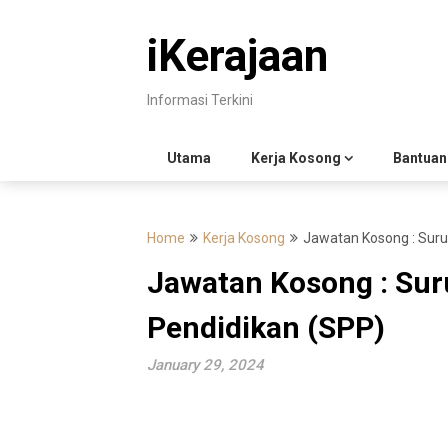
Skip
to
iKerajaan
content
Informasi Terkini
Utama
Kerja Kosong
Bantuan
Home
Kerja Kosong
Jawatan Kosong : Sur
Jawatan Kosong : Su
Pendidikan (SPP)
January 29, 2024