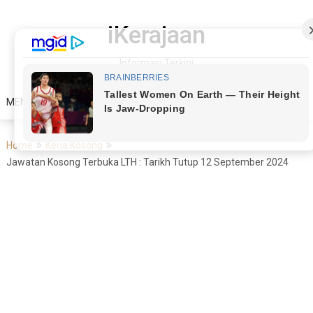
Skip
to
iKerajaan
content
Informasi Terkini
MENU
Home
Kerja Kosong
Jawatan Kosong Terbuka LTH : Tarikh Tutup 12 September 2024