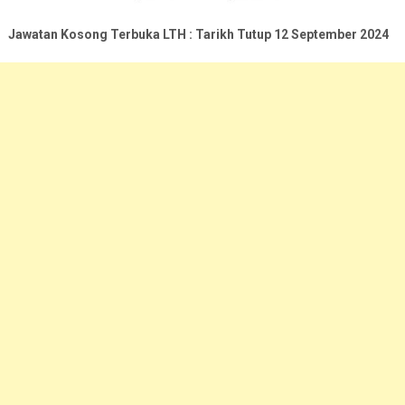
Jawatan Kosong Terbuka LTH : Tarikh Tutup 12 September 2024