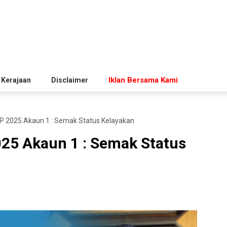
Iklan Bersama Kami
 Kerajaan
Disclaimer
 2025 Akaun 1 : Semak Status Kelayakan
25 Akaun 1 : Semak Status