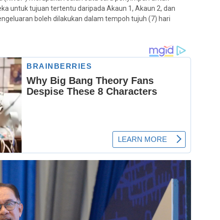
 untuk tujuan tertentu daripada Akaun 1, Akaun 2, dan
ngeluaran boleh dilakukan dalam tempoh tujuh (7) hari