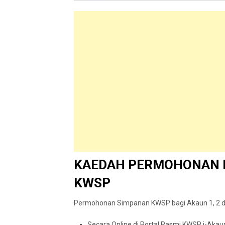
KAEDAH PERMOHONAN 
KWSP
Permohonan Simpanan KWSP bagi Akaun 1, 2 dan 
Secara Online di Portal Rasmi KWSP i-Akau