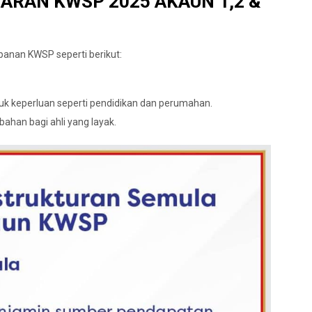
RAN KWSP 2025 AKAUN 1,2 &
panan KWSP seperti berikut:
k keperluan seperti pendidikan dan perumahan.
han bagi ahli yang layak.