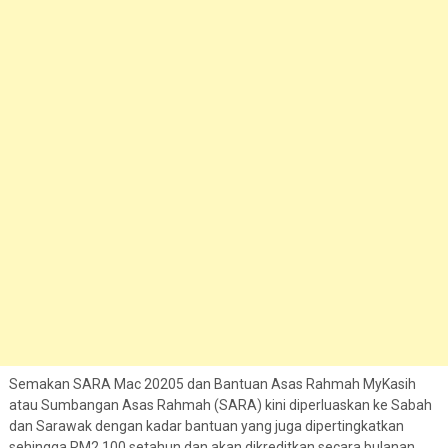
Semakan SARA Mac 20205 dan Bantuan Asas Rahmah MyKasih
atau Sumbangan Asas Rahmah (SARA) kini diperluaskan ke Sabah
dan Sarawak dengan kadar bantuan yang juga dipertingkatkan
sehingga RM2,100 setahun dan akan dikreditkan secara bulanan