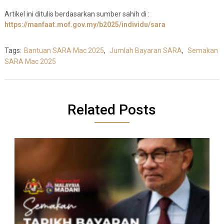
Artikel ini ditulis berdasarkan sumber sahih di :
https://manfaat.mof.gov.my/b2025/individu/sara
Tags:
Bantuan SARA Mac 2025
,
Jumlah Bayaran SARA
,
Semakan
SARA Mac 2025
Related Posts