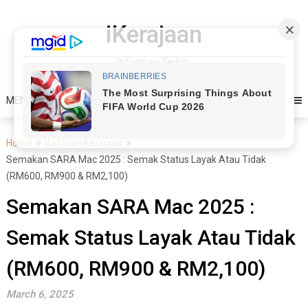
Skip
to
iKerajaan
content
Informasi Terkini
MENU
Home
Bantuan Kerajaan
Semakan SARA Mac 2025 : Semak Status Layak Atau Tidak
(RM600, RM900 & RM2,100)
Semakan SARA Mac 2025 :
Semak Status Layak Atau Tidak
(RM600, RM900 & RM2,100)
March 6, 2025