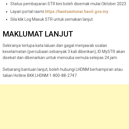
Status pembayaran STR kini boleh disemak mulai Oktober 2023
Layari portal rasmi
https://bantuantunai.hasil.gov.my
Sila klik Log Masuk STR untuk semakan lanjut.
MAKLUMAT LANJUT
Sekiranya terlupa kata laluan dan gagal menjawab soalan
keselamatan (percubaan sebanyak 3 kali diberikan), ID MySTR akan
disekat dan dibenarkan untuk mencuba semula selepas 24 jam.
Sebarang bantuan lanjut, boleh hubungi LHDNM berhampiran atau
talian Hotline BKK LHDNM 1-800-88-2747.