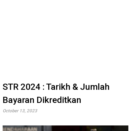
STR 2024 : Tarikh & Jumlah
Bayaran Dikreditkan
October 13, 2023