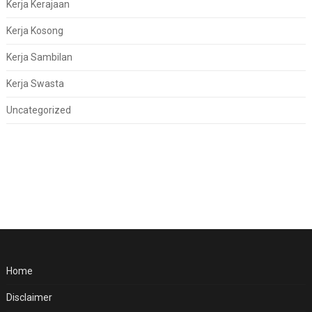
Kerja Kerajaan
Kerja Kosong
Kerja Sambilan
Kerja Swasta
Uncategorized
Home
Disclaimer