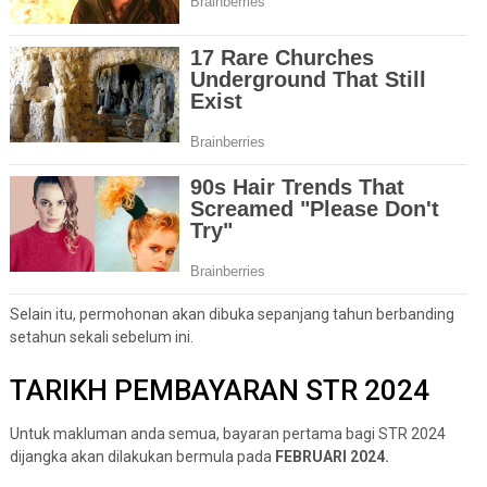
Selain itu, permohonan akan dibuka sepanjang tahun berbanding
setahun sekali sebelum ini.
TARIKH PEMBAYARAN STR 2024
Untuk makluman anda semua, bayaran pertama bagi STR 2024
dijangka akan dilakukan bermula pada
FEBRUARI 2024.