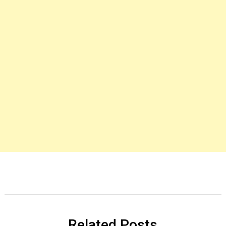
Related Posts