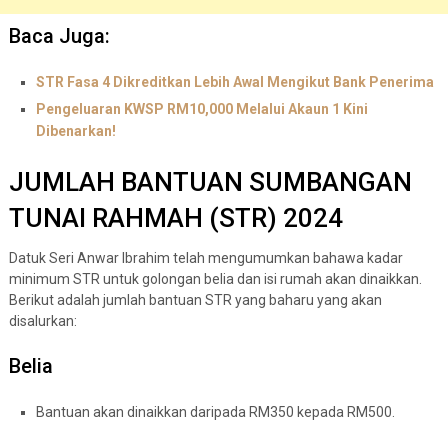
Baca Juga:
STR Fasa 4 Dikreditkan Lebih Awal Mengikut Bank Penerima
Pengeluaran KWSP RM10,000 Melalui Akaun 1 Kini
Dibenarkan!
JUMLAH BANTUAN SUMBANGAN
TUNAI RAHMAH (STR) 2024
Datuk Seri Anwar Ibrahim telah mengumumkan bahawa kadar
minimum STR untuk golongan belia dan isi rumah akan dinaikkan.
Berikut adalah jumlah bantuan STR yang baharu yang akan
disalurkan:
Belia
Bantuan akan dinaikkan daripada RM350 kepada RM500.