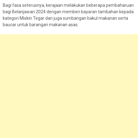
Bagi fasa seterusnya, kerajaan melakukan beberapa pembaharuan
bagi Belanjawan 2024 dengan memberi bayaran tambahan kepada
kategori Miskin Tegar dan juga sumbangan bakul makanan serta
baucar untuk barangan makanan asas.