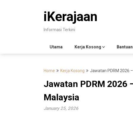
Skip
to
iKerajaan
content
Informasi Terkini
Utama
Kerja Kosong
Bantuan
Home
Kerja Kosong
Jawatan PDRM 2026 – 
Jawatan PDRM 2026 –
Malaysia
January 25, 2026