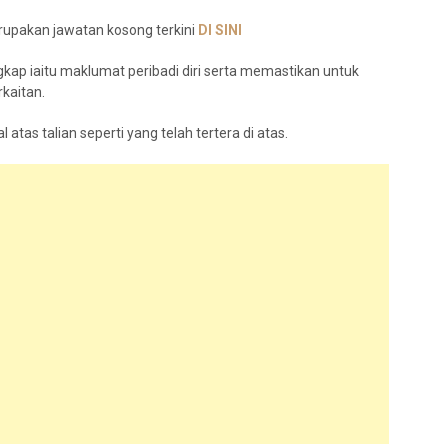
rupakan jawatan kosong terkini
DI
S
I
N
I
ap iaitu maklumat peribadi diri serta memastikan untuk
kaitan.
tas talian seperti yang telah tertera di atas.