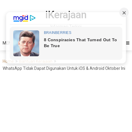
Skip
to
iKerajaan
content
Informasi Terkini
MENU
Home
Bantuan Kerajaan
WhatsApp Tidak Dapat Digunakan Untuk iOS & Android Oktober Ini